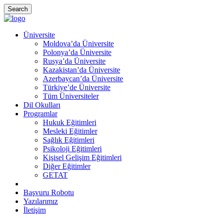
Search
Üniversite
Moldova’da Üniversite
Polonya’da Üniversite
Rusya’da Üniversite
Kazakistan’da Üniversite
Azerbaycan’da Üniversite
Türkiye’de Üniversite
Tüm Üniversiteler
Dil Okulları
Programlar
Hukuk Eğitimleri
Mesleki Eğitimler
Sağlık Eğitimleri
Psikoloji Eğitimleri
Kişisel Gelişim Eğitimleri
Diğer Eğitimler
GETAT
Başvuru Robotu
Yazılarımız
İletişim