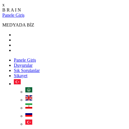
x
B
R
A
I
N
Panele Giriş
MEDYADA BİZ
Panele Giriş
Duyurular
Sık Sorulanlar
Şikayet